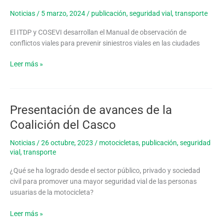
observación
de
Noticias
/
5 marzo, 2024
/
publicación
,
seguridad vial
,
transporte
conflictos
El ITDP y COSEVI desarrollan el Manual de observación de
viales
conflictos viales para prevenir siniestros viales en las ciudades
Leer más »
Presentación de avances de la
Presentación
de
Coalición del Casco
avances
de
Noticias
/
26 octubre, 2023
/
motocicletas
,
publicación
,
seguridad
la
vial
,
transporte
Coalición
¿Qué se ha logrado desde el sector público, privado y sociedad
del
civil para promover una mayor seguridad vial de las personas
Casco
usuarias de la motocicleta?
Leer más »