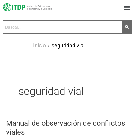
Ir
Men
al
contenido
Inicio
seguridad vial
seguridad vial
Manual de observación de conflictos
Manual
de
viales