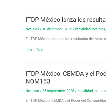
para
mejorar
la
ITDP México lanza los resulta
ITDP
seguridad
México
vial
Noticias
/
10 diciembre, 2025
/
movilidad
,
noticias
lanza
en
los
México
El ITDP México presenta los resultados del Monit
resultados
de
Leer más »
la
1°
edición
del
ITDP México, CEMDA y el Pode
ITDP
Monitor
México,
NOM163
Ciclociudades
CEMDA
y
Noticias
/
25 septiembre, 2025
/
movilidad
,
noticia
el
El ITDP México, CEMDA y el Poder del Consumidor 
Poder