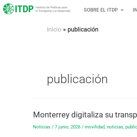
Ir
SOBRE EL ITDP
I
al
contenido
Inicio
publicación
publicación
Monterrey digitaliza su tran
Monterrey
digitaliza
Noticias
/
7 junio, 2026
/
movilidad
,
noticias
,
publi
su
transporte