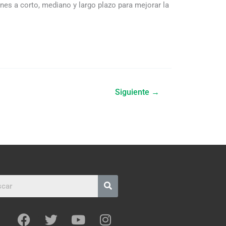
es a corto, mediano y largo plazo para mejorar la
Siguiente
→
F
T
Y
I
a
w
o
n