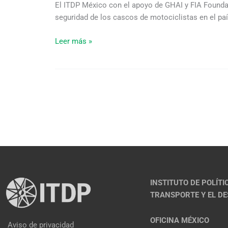
El ITDP México con el apoyo de GHAI y FIA Foundat
206:
seguridad de los cascos de motociclistas en el paí
¿qué
sigue
Leer más »
para
los
cascos
de
motociclistas?
INSTITUTO DE POLÍTI
TRANSPORTE Y EL D
OFICINA MÉXICO
Aviso de privacidad