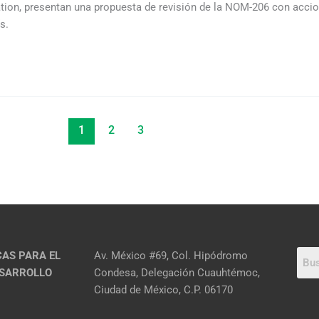
ion, presentan una propuesta de revisión de la NOM-206 con accion
s.
1
2
3
CAS PARA EL
Av. México #69, Col. Hipódromo
ESARROLLO
Condesa, Delegación Cuauhtémoc,
Ciudad de México, C.P. 06170