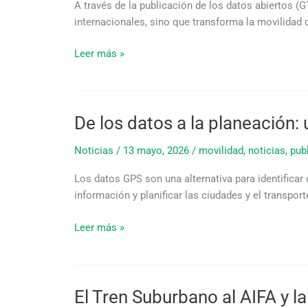
A través de la publicación de los datos abiertos (G
público
internacionales, sino que transforma la movilidad 
con
GTFS
Leer más »
De los datos a la planeación:
De
los
Noticias
/
13 mayo, 2026
/
movilidad
,
noticias
,
pub
datos
a
Los datos GPS son una alternativa para identifica
la
información y planificar las ciudades y el transport
planeación:
usar
Leer más »
la
información
GPS
para
El Tren Suburbano al AIFA y l
El
mejorar