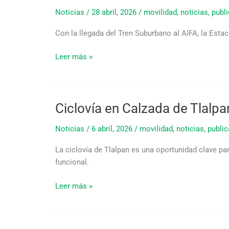
Tren
la
Noticias
/
28 abril, 2026
/
movilidad
,
noticias
,
publ
Suburbano
movilidad
al
Con la llegada del Tren Suburbano al AIFA, la Esta
AIFA
y
Leer más »
la
oportunidad
de
consolidar
Ciclovía en Calzada de Tlal
Ciclovía
la
en
Estación
Noticias
/
6 abril, 2026
/
movilidad
,
noticias
,
public
Calzada
Central
de
Buenavista
La ciclovía de Tlalpan es una oportunidad clave par
Tlalpan:
funcional.
recomendaciones
a
Leer más »
su
implementación