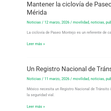
Mantener la ciclovía de Pase
Mantener
la
Mérida
ciclovía
de
Noticias
/
12 marzo, 2026
/
movilidad
,
noticias
,
pub
Paseo
La ciclovía de Paseo Montejo es un referente de cal
Montejo
es
Leer más »
clave
para
una
movilidad
Un Registro Nacional de Tráns
Un
más
Registro
segura
Noticias
/
11 marzo, 2026
/
movilidad
,
noticias
,
pub
Nacional
y
de
sostenible
México necesita un Registro Nacional de Tránsito in
Tránsito
en
la seguridad vial.
interoperable
Mérida
es
Leer más »
clave