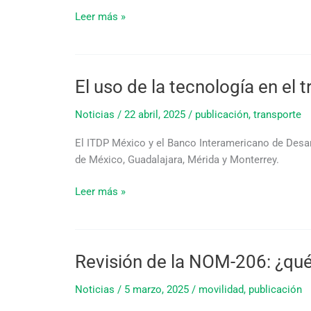
del
Leer más »
Consumidor
hacemos
un
llamado
El uso de la tecnología en el
El
para
uso
la
Noticias
/
22 abril, 2025
/
publicación
,
transporte
de
actualización
la
de
El ITDP México y el Banco Interamericano de Desar
tecnología
la
de México, Guadalajara, Mérida y Monterrey.
en
NOM163
el
Leer más »
transporte
público:
lecciones
y
Revisión de la NOM-206: ¿qué
Revisión
oportunidades
de
en
Noticias
/
5 marzo, 2025
/
movilidad
,
publicación
la
México
NOM-