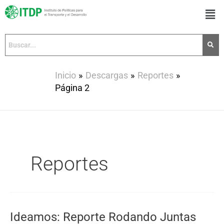
Ir
Men
al
contenido
Inicio
Descargas
Reportes
Página 2
Reportes
Ideamos: Reporte Rodando Juntas
Ideamos: