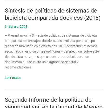
(2018)
Síntesis de políticas de sistemas de
Síntesis
de
bicicleta compartida dockless (2018)
políticas
de
3 febrero, 2023
sistemas
– Presentamos la Síntesis de políticas de sistemas de bicicleta
de
compartida sin anclaje o dockless, desarrollada por el equipo
bicicleta
global de movilidad en bicicleta de ITDP. Recientemente hemos
compartida
escuchado y visto distintas opiniones y perspectivas sobre este
dockless
tipo de sistema​s, por lo que encontramos útil elaborar un
(2018)
documento que reuniera un diagnóstico general y
recomendaciones
Leer más »
Segundo Informe de la política de
Segundo
Informe
seguridad vial en la Ciudad de México