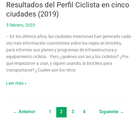
Resultados del Perfil Ciclista en cinco
Pedaleando
por
ciudades (2019)
un
3 febrero, 2023
desarrollo
bajo
– En los últimos años, las ciudades mexicanas han generado cada
en
vez más información cuantitativa sobre los viajes en bicicleta,
carbono.
para informar sus planes y programas de infraestructura y
Resultados
equipamiento ciclista. Pero ¿quiénes son las y los ciclistas? ¿Por
del
qué empezaron a usar, y siguen usando, la bicicleta para
Perfil
transportarse? ¿Cuáles son los retos
Ciclista
en
Leer más »
cinco
ciudades
(2019)
←
Anterior
1
2
3
4
Siguiente
→