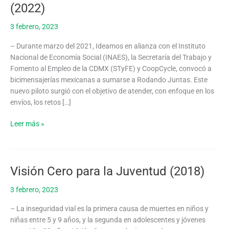
Reporte
(2022)
Rodando
Juntas
3 febrero, 2023
(2022)
– Durante marzo del 2021, Ideamos en alianza con el Instituto
Nacional de Economía Social (INAES), la Secretaría del Trabajo y
Fomento al Empleo de la CDMX (STyFE) y CoopCycle, convocó a
bicimensajerías mexicanas a sumarse a Rodando Juntas. Este
nuevo piloto surgió con el objetivo de atender, con enfoque en los
envíos, los retos […]
Leer más »
Visión Cero para la Juventud (2018)
Visión
Cero
3 febrero, 2023
para
la
– La inseguridad vial es la primera causa de muertes en niños y
Juventud
niñas entre 5 y 9 años, y la segunda en adolescentes y jóvenes
(2018)