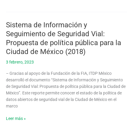
Sistema de Información y
Sistema
de
Seguimiento de Seguridad Vial:
Información
Propuesta de política pública para la
y
Seguimiento
Ciudad de México (2018)
de
3 febrero, 2023
Seguridad
Vial:
– Gracias al apoyo de la Fundación de la FIA, ITDP México
Propuesta
desarrolló el documento “Sistema de Información y Seguimiento
de
de Seguridad Vial: Propuesta de política pública para la Ciudad de
política
México”. Este reporte permite conocer el estado de la política de
pública
datos abiertos de seguridad vial de la Ciudad de México en el
para
marco
la
Ciudad
Leer más »
de
México