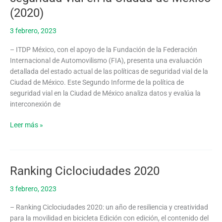
de
(2020)
la
política
3 febrero, 2023
de
seguridad
– ITDP México, con el apoyo de la Fundación de la Federación
vial
Internacional de Automovilismo (FIA), presenta una evaluación
en
detallada del estado actual de las políticas de seguridad vial de la
la
Ciudad de México. Este Segundo Informe de la política de
Ciudad
seguridad vial en la Ciudad de México analiza datos y evalúa la
de
interconexión de
México
(2020)
Leer más »
Ranking Ciclociudades 2020
Ranking
Ciclociudades
3 febrero, 2023
2020
– Ranking Ciclociudades 2020: un año de resiliencia y creatividad
para la movilidad en bicicleta Edición con edición, el contenido del