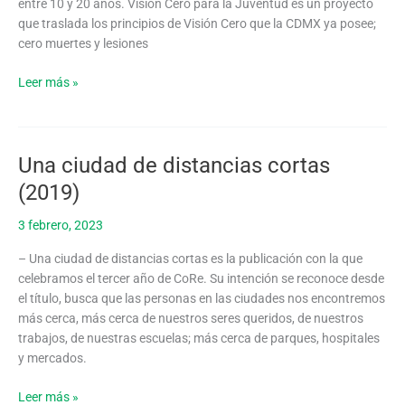
entre 10 y 20 años. Visión Cero para la Juventud es un proyecto
que traslada los principios de Visión Cero que la CDMX ya posee;
cero muertes y lesiones
Leer más »
Una ciudad de distancias cortas
Una
ciudad
(2019)
de
distancias
3 febrero, 2023
cortas
– Una ciudad de distancias cortas es la publicación con la que
(2019)
celebramos el tercer año de CoRe. Su intención se reconoce desde
el título, busca que las personas en las ciudades nos encontremos
más cerca, más cerca de nuestros seres queridos, de nuestros
trabajos, de nuestras escuelas; más cerca de parques, hospitales
y mercados.
Leer más »