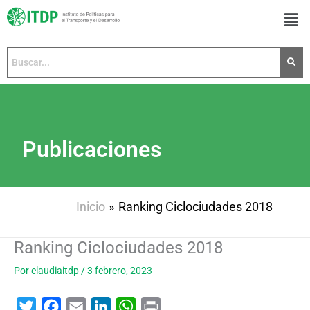
Ir
Men
al
contenido
Publicaciones
Inicio
Ranking Ciclociudades 2018
Ranking Ciclociudades 2018
Por
claudiaitdp
/
3 febrero, 2023
T
F
E
L
W
P