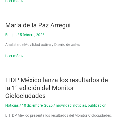
Leer más »
seguridad
vial
en
México
María de la Paz Arregui
María
de
Equipo
/
5 febrero, 2026
la
Paz
Analista de Movilidad activa y Diseño de calles
Arregui
Leer más »
ITDP México lanza los resultados de
ITDP
México
la 1° edición del Monitor
lanza
Ciclociudades
los
resultados
Noticias
/
10 diciembre, 2025
/
movilidad
,
noticias
,
publicación
de
la
El ITDP México presenta los resultados del Monitor Ciclociudades,