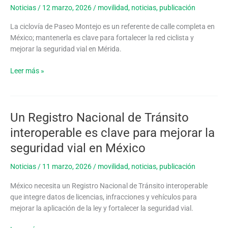
Paseo
Noticias
/
12 marzo, 2026
/
movilidad
,
noticias
,
publicación
Montejo
es
La ciclovía de Paseo Montejo es un referente de calle completa en
clave
México; mantenerla es clave para fortalecer la red ciclista y
para
mejorar la seguridad vial en Mérida.
una
movilidad
Leer más »
más
segura
y
sostenible
Un Registro Nacional de Tránsito
Un
en
Registro
interoperable es clave para mejorar la
Mérida
Nacional
seguridad vial en México
de
Tránsito
Noticias
/
11 marzo, 2026
/
movilidad
,
noticias
,
publicación
interoperable
es
México necesita un Registro Nacional de Tránsito interoperable
clave
que integre datos de licencias, infracciones y vehículos para
para
mejorar la aplicación de la ley y fortalecer la seguridad vial.
mejorar
la