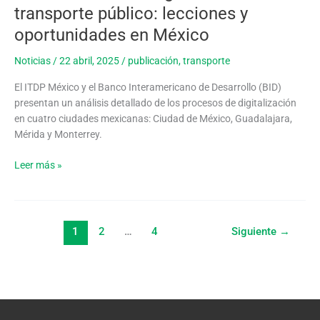
de
uso
transporte público: lecciones y
la
de
oportunidades en México
NOM163
la
tecnología
Noticias
/
22 abril, 2025
/
publicación
,
transporte
en
el
El ITDP México y el Banco Interamericano de Desarrollo (BID)
transporte
presentan un análisis detallado de los procesos de digitalización
público:
en cuatro ciudades mexicanas: Ciudad de México, Guadalajara,
lecciones
Mérida y Monterrey.
y
oportunidades
Leer más »
en
México
1
2
…
4
Siguiente
→