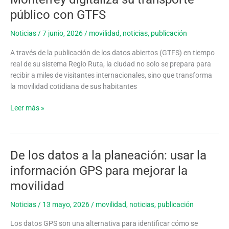
digitaliza
público con GTFS
su
transporte
Noticias
/
7 junio, 2026
/
movilidad
,
noticias
,
publicación
público
A través de la publicación de los datos abiertos (GTFS) en tiempo
con
real de su sistema Regio Ruta, la ciudad no solo se prepara para
GTFS
recibir a miles de visitantes internacionales, sino que transforma
la movilidad cotidiana de sus habitantes
Leer más »
De los datos a la planeación: usar la
De
los
información GPS para mejorar la
datos
movilidad
a
la
Noticias
/
13 mayo, 2026
/
movilidad
,
noticias
,
publicación
planeación:
usar
Los datos GPS son una alternativa para identificar cómo se