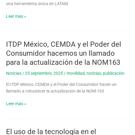
1°
una herramienta única en LATAM
edición
del
Leer más »
Monitor
Ciclociudades
ITDP México, CEMDA y el Poder del
ITDP
México,
Consumidor hacemos un llamado
CEMDA
para la actualización de la NOM163
y
el
Noticias
/
25 septiembre, 2025
/
movilidad
,
noticias
,
publicación
Poder
del
El ITDP México, CEMDA y el Poder del Consumidor hacen un
Consumidor
llamado a robustecer la actualización de la NOM-163
hacemos
un
Leer más »
llamado
para
la
actualización
El uso de la tecnología en el
El