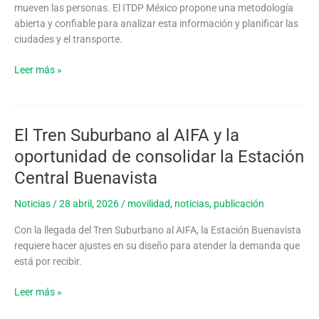
la
mueven las personas. El ITDP México propone una metodología
información
abierta y confiable para analizar esta información y planificar las
GPS
ciudades y el transporte.
para
mejorar
Leer más »
la
movilidad
El Tren Suburbano al AIFA y la
El
Tren
oportunidad de consolidar la Estación
Suburbano
Central Buenavista
al
AIFA
Noticias
/
28 abril, 2026
/
movilidad
,
noticias
,
publicación
y
la
Con la llegada del Tren Suburbano al AIFA, la Estación Buenavista
oportunidad
requiere hacer ajustes en su diseño para atender la demanda que
de
está por recibir.
consolidar
la
Leer más »
Estación