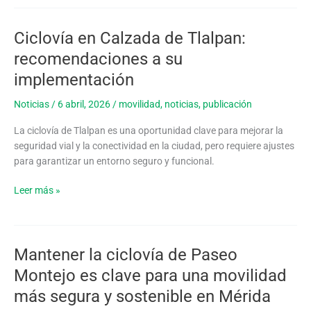
Central
Buenavista
Ciclovía en Calzada de Tlalpan:
Ciclovía
en
recomendaciones a su
Calzada
implementación
de
Tlalpan:
Noticias
/
6 abril, 2026
/
movilidad
,
noticias
,
publicación
recomendaciones
a
La ciclovía de Tlalpan es una oportunidad clave para mejorar la
su
seguridad vial y la conectividad en la ciudad, pero requiere ajustes
implementación
para garantizar un entorno seguro y funcional.
Leer más »
Mantener la ciclovía de Paseo
Mantener
la
Montejo es clave para una movilidad
ciclovía
más segura y sostenible en Mérida
de