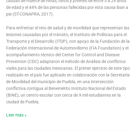
causas de muerte de niñas, niños y jóvenes de entre 5 a 29 años
BINE
de edad y el 44% de las personas fallecidas por esta causa iban a
Puebla
pie (ST-CONAPRA, 2017).
(2020)
Para enfrentar el reto de salud y de movilidad que representan las
lesiones causadas por el tránsito, el Instituto de Políticas para el
Transporte y el Desarrollo (ITDP), con apoyo de la Fundación de la
Federación Internacional de Automovilismo (FIA Foundation) y el
acompañamiento técnico del Center for Control and Disease
Prevention (CDC) adaptaron el método de Análisis de conflictos
viales para las ciudades mexicanas. El primer ejercicio de este tipo
realizado en el país fue aplicado en colaboración con la Secretaría
de Movilidad del municipio de Puebla, en una intersección
conflictiva contigua al Benemérito Instituto Nacional del Estado
(BINE), un centro escolar con cerca de 9 mil estudiantes en la
ciudad de Puebla.
Leer más »