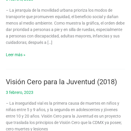
la
Movilidad
– La jerarquía de la movilidad urbana prioriza los modos de
(2013)
transporte que promueven equidad, el beneficio social y dañan
menos al medio ambiente. Como muestra la gráfica, el orden debe
dar prioridad a personas a pie y en silla de ruedas, especialmente
a personas con discapacidad, adultas mayores, infancias y sus
cuidadoras; después a […]
Leer más »
Visión Cero para la Juventud (2018)
Visión
Cero
3 febrero, 2023
para
la
– La inseguridad vial es la primera causa de muertes en niños y
Juventud
niñas entre 5 y 9 años, y la segunda en adolescentes y jóvenes
(2018)
entre 10 y 20 años. Visión Cero para la Juventud es un proyecto
que traslada los principios de Visión Cero que la CDMX ya posee;
cero muertes y lesiones