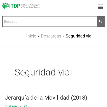
Ir
Men
al
contenido
Inicio
Descargas
Seguridad vial
Seguridad vial
Jerarquía de la Movilidad (2013)
Jerarquía
de
3 febrero, 2023