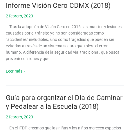
Informe Visión Cero CDMX (2018)
Informe
Visión
2 febrero, 2023
Cero
CDMX
– Tras la adopción de Visión Cero en 2016, las muertes y lesiones
(2018)
causadas por el tránsito ya no son consideradas como
“accidentes” ineludibles, sino como tragedias que pueden ser
evitadas a través de un sistema seguro que tolere el error
humano. A diferencia de la seguridad vial tradicional, que busca
prevenir colisiones y que
Leer más »
Guía para organizar el Día de Caminar
Guía
para
y Pedalear a la Escuela (2018)
organizar
el
2 febrero, 2023
Día
– En el ITDP, creemos que las niñas y los niños merecen espacios
de