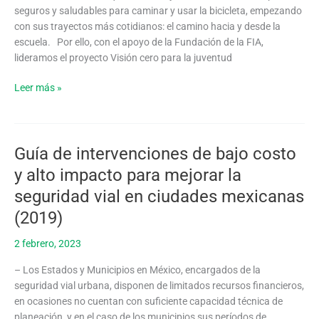
seguros y saludables para caminar y usar la bicicleta, empezando
Caminar
con sus trayectos más cotidianos: el camino hacia y desde la
y
escuela. Por ello, con el apoyo de la Fundación de la FIA,
Pedalear
lideramos el proyecto Visión cero para la juventud
a
la
Leer más »
Escuela
(2018)
Guía de intervenciones de bajo costo
Guía
de
y alto impacto para mejorar la
intervenciones
seguridad vial en ciudades mexicanas
de
bajo
(2019)
costo
2 febrero, 2023
y
alto
– Los Estados y Municipios en México, encargados de la
impacto
seguridad vial urbana, disponen de limitados recursos financieros,
para
en ocasiones no cuentan con suficiente capacidad técnica de
mejorar
planeación, y en el caso de los municipios sus períodos de