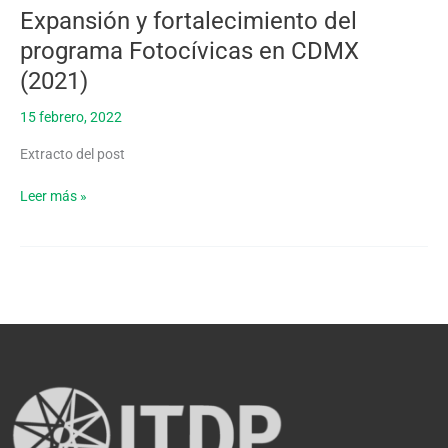
Expansión y fortalecimiento del
Expansión
y
programa Fotocívicas en CDMX
fortalecimiento
(2021)
del
programa
15 febrero, 2022
Fotocívicas
en
Extracto del post
CDMX
(2021)
Leer más »