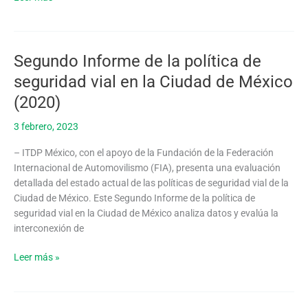
de
México
(2018)
Segundo Informe de la política de
Segundo
Informe
seguridad vial en la Ciudad de México
de
(2020)
la
política
3 febrero, 2023
de
seguridad
– ITDP México, con el apoyo de la Fundación de la Federación
vial
Internacional de Automovilismo (FIA), presenta una evaluación
en
detallada del estado actual de las políticas de seguridad vial de la
la
Ciudad de México. Este Segundo Informe de la política de
Ciudad
seguridad vial en la Ciudad de México analiza datos y evalúa la
de
interconexión de
México
(2020)
Leer más »