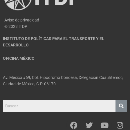
Aviso de privacidad
© 2023 ITDP
INSTITUTO DE POLÍTICAS PARA EL TRANSPORTE Y EL
DESARROLLO
OFICINA MÉXICO
Av. México #69, Col. Hipódromo Condesa, Delegación Cuauhtémoc,
Ciudad de México, C.P. 06170
F
T
Y
I
a
w
o
n