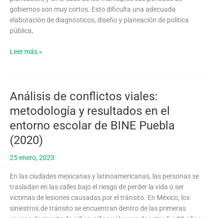
la
gobiernos son muy cortos. Esto dificulta una adecuada
seguridad
elaboración de diagnósticos, diseño y planeación de política
vial
pública,
en
ciudades
Leer más »
mexicanas
(2019)
Análisis de conflictos viales:
Análisis
de
metodología y resultados en el
conflictos
entorno escolar de BINE Puebla
viales:
metodología
(2020)
y
25 enero, 2023
resultados
en
En las ciudades mexicanas y latinoamericanas, las personas se
el
trasladan en las calles bajo el riesgo de perder la vida o ser
entorno
víctimas de lesiones causadas por el tránsito. En México, los
escolar
siniestros de tránsito se encuentran dentro de las primeras
de