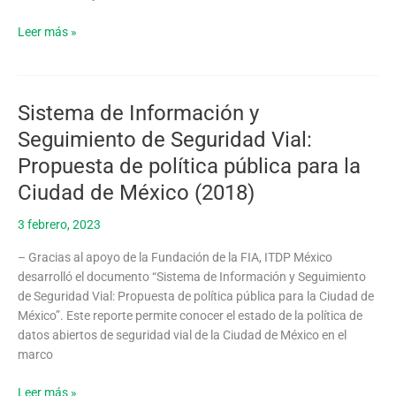
Leer más »
Sistema de Información y
Sistema
de
Seguimiento de Seguridad Vial:
Información
Propuesta de política pública para la
y
Seguimiento
Ciudad de México (2018)
de
3 febrero, 2023
Seguridad
Vial:
– Gracias al apoyo de la Fundación de la FIA, ITDP México
Propuesta
desarrolló el documento “Sistema de Información y Seguimiento
de
de Seguridad Vial: Propuesta de política pública para la Ciudad de
política
México”. Este reporte permite conocer el estado de la política de
pública
datos abiertos de seguridad vial de la Ciudad de México en el
para
marco
la
Ciudad
Leer más »