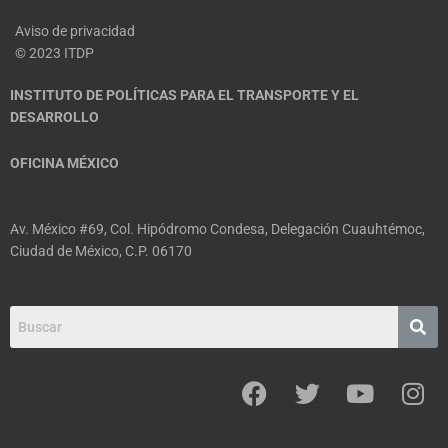
Aviso de privacidad
© 2023 ITDP
INSTITUTO DE POLÍTICAS PARA EL TRANSPORTE Y EL
DESARROLLO
OFICINA MÉXICO
Av. México #69, Col. Hipódromo Condesa, Delegación Cuauhtémoc,
Ciudad de México, C.P. 06170
F
T
Y
I
a
w
o
n
c
i
u
s