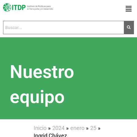
Ir
Men
al
contenido
Nuestro
equipo
Inicio
2024
enero
25
Ingrid Chávez