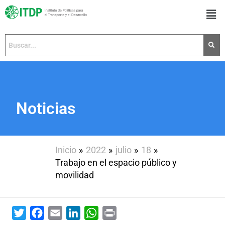
Ir
Men
al
contenido
Noticias
Inicio
2022
julio
18
Trabajo en el espacio público y
movilidad
Twitter
Facebook
Email
LinkedIn
WhatsApp
Print