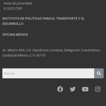
Aviso de privacidad
© 2023 ITDP
INSTITUTO DE POLÍTICAS PARA EL TRANSPORTE Y EL
DESARROLLO
OFICINA MÉXICO
Av. México #69, Col. Hipódromo Condesa, Delegación Cuauhtémoc,
Ciudad de México, C.P. 06170
F
T
Y
I
a
w
o
n
c
i
u
s
e
t
t
t