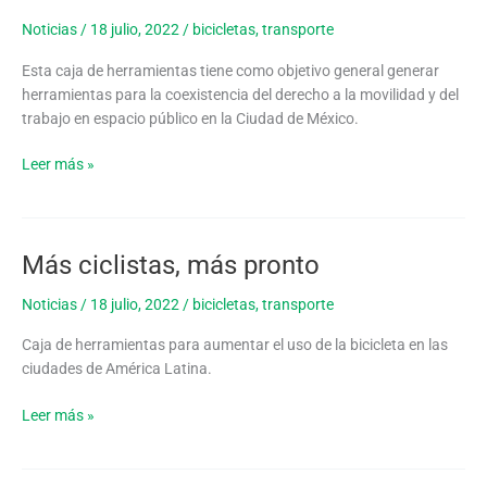
el
espacio
Noticias
/
18 julio, 2022
/
bicicletas
,
transporte
público
Esta caja de herramientas tiene como objetivo general generar
y
herramientas para la coexistencia del derecho a la movilidad y del
movilidad
trabajo en espacio público en la Ciudad de México.
Leer más »
Más ciclistas, más pronto
Más
ciclistas,
Noticias
/
18 julio, 2022
/
bicicletas
,
transporte
más
pronto
Caja de herramientas para aumentar el uso de la bicicleta en las
ciudades de América Latina.
Leer más »