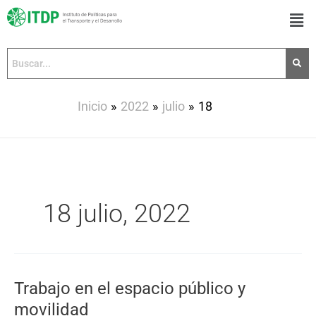
Ir
Men
al
contenido
Inicio
2022
julio
18
18 julio, 2022
Trabajo en el espacio público y
Trabajo
en
movilidad