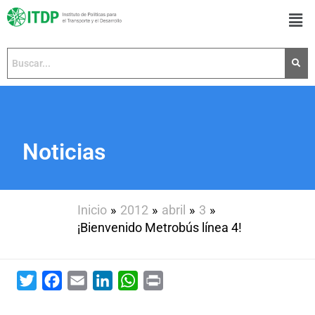
Ir
Men
al
contenido
Noticias
Inicio
2012
abril
3
¡Bienvenido Metrobús línea 4!
Twitter
Facebook
Email
LinkedIn
WhatsApp
Print