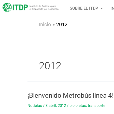
Ir
SOBRE EL ITDP
I
al
contenido
Inicio
2012
2012
¡Bienvenido Metrobús línea 4!
¡Bienvenido
Metrobús
Noticias
/
3 abril, 2012
/
bicicletas
,
transporte
línea
4!