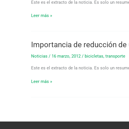
Este es el extracto de la noticia. Es solo un resu
Leer más »
Importancia de reducción de 
Importancia
de
Noticias
/
16 marzo, 2012
/
bicicletas
,
transporte
reducción
de
Este es el extracto de la noticia. Es solo un resu
uso
del
Leer más »
auto