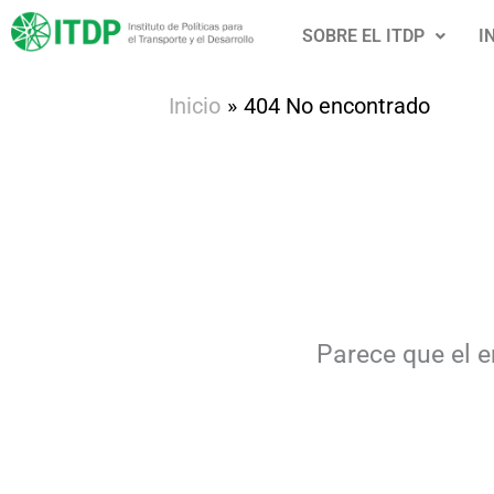
Ir
SOBRE EL ITDP
I
al
contenido
Inicio
404 No encontrado
Parece que el e