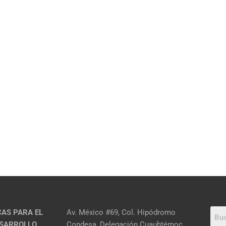
CAS PARA EL
Av. México #69, Col. Hipódromo
ESARROLLO
Condesa, Delegación Cuauhtémoc,