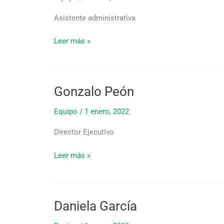
Asistente administrativa
Leer más »
Gonzalo Peón
Gonzalo
Peón
Equipo
/
1 enero, 2022
Director Ejecutivo
Leer más »
Daniela García
Daniela
García