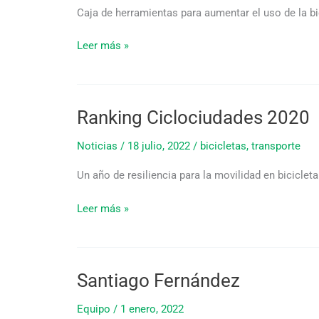
pronto
Caja de herramientas para aumentar el uso de la bi
Leer más »
Ranking Ciclociudades 2020
Ranking
Ciclociudades
Noticias
/
18 julio, 2022
/
bicicletas
,
transporte
2020
Un año de resiliencia para la movilidad en bicicleta
Leer más »
Santiago Fernández
Santiago
Fernández
Equipo
/
1 enero, 2022