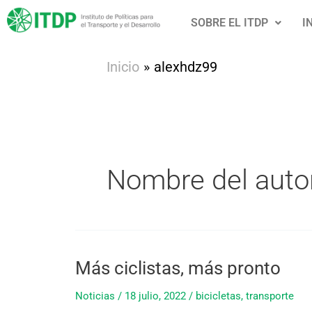
Ir
SOBRE EL ITDP
I
al
contenido
Inicio
alexhdz99
Nombre del auto
Más ciclistas, más pronto
Más
ciclistas,
Noticias
/
18 julio, 2022
/
bicicletas
,
transporte
más