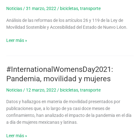
El
reto
Noticias
/
31 marzo, 2022
/
bicicletas
,
transporte
de
Análisis de las reformas de los artículos 26 y 119 de la Ley de
legislar
Movilidad Sostenible y Accesibilidad del Estado de Nuevo Léon.
en
materia
Leer más »
de
movilidad
#InternationalWomensDay2021:
#InternationalWomensDay2021:
Pandemia,
Pandemia, movilidad y mujeres
movilidad
y
Noticias
/
12 marzo, 2022
/
bicicletas
,
transporte
mujeres
Datos y hallazgos en materia de movilidad presentados por
publicaciones que, a lo largo de ya casi doce meses de
confinamiento, han analizado el impacto de la pandemia en el día
a día de mujeres mexicanas y latinas.
Leer más »