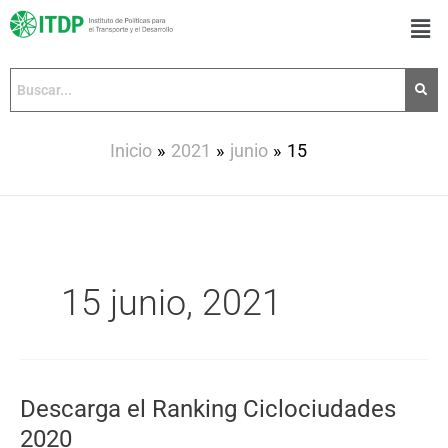
Ir
Men
al
contenido
Inicio
2021
junio
15
15 junio, 2021
Descarga el Ranking Ciclociudades
Descarga
el
2020