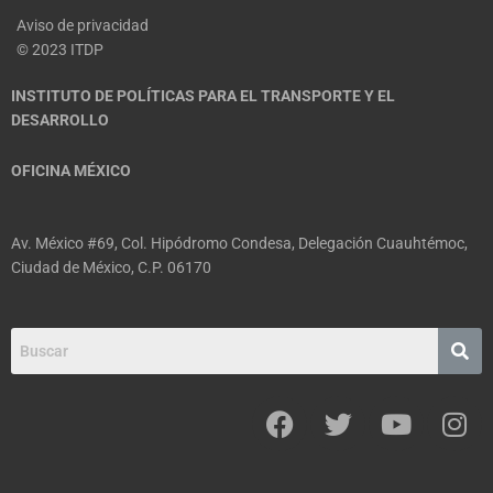
Aviso de privacidad
© 2023 ITDP
INSTITUTO DE POLÍTICAS PARA EL TRANSPORTE Y EL
DESARROLLO
OFICINA MÉXICO
Av. México #69, Col. Hipódromo Condesa, Delegación Cuauhtémoc,
Ciudad de México, C.P. 06170
F
T
Y
I
a
w
o
n
c
i
u
s
e
t
t
t