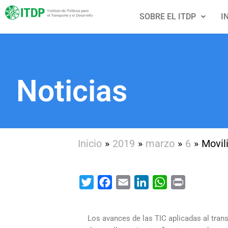
Ir
SOBRE EL ITDP
I
al
contenido
Noticias
Inicio
2019
marzo
6
Movili
Twitter
Facebook
Email
LinkedIn
WhatsApp
Print
Los avances de las TIC aplicadas al tran