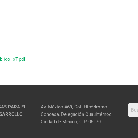
blico-IoT.pdf
CAS PARA EL
Av. México #69, Col. Hipódromo
ESARROLLO
Condesa, Delegación Cuauhtémoc,
Ciudad de México, C.P. 06170