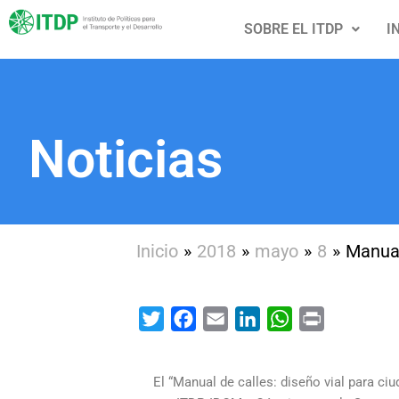
Ir
SOBRE EL ITDP
I
al
contenido
Noticias
Inicio
2018
mayo
8
Manual
Twitter
Facebook
Email
LinkedIn
WhatsApp
Print
El “Manual de calles: diseño vial para c