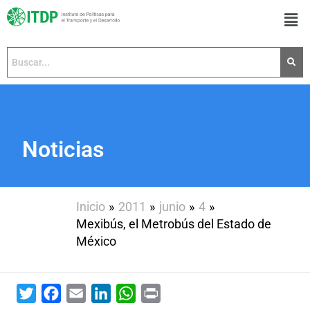
Ir
Men
al
contenido
Noticias
Inicio
2011
junio
4
Mexibús, el Metrobús del Estado de
México
Twitter
Facebook
Email
LinkedIn
WhatsApp
Print